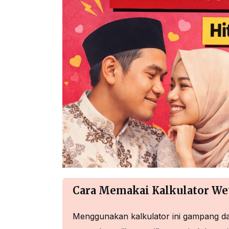
Cara Memakai
Kalkulator We
Menggunakan kalkulator ini gampang d