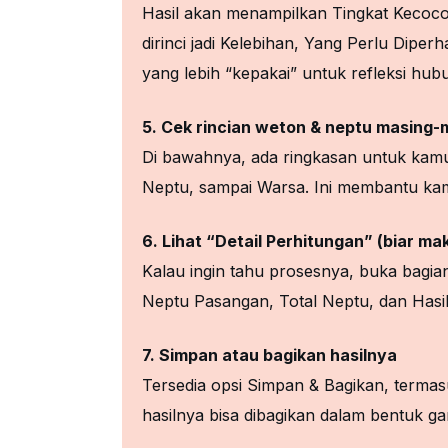
Hasil akan menampilkan Tingkat Kecoco
dirinci jadi Kelebihan, Yang Perlu Dipe
yang lebih “kepakai” untuk refleksi hub
5. Cek rincian weton & neptu masing-
Di bawahnya, ada ringkasan untuk kamu
Neptu, sampai Warsa. Ini membantu kamu
6. Lihat “Detail Perhitungan” (biar mak
Kalau ingin tahu prosesnya, buka bagia
Neptu Pasangan, Total Neptu, dan Hasil
7. Simpan atau bagikan hasilnya
Tersedia opsi Simpan & Bagikan, term
hasilnya bisa dibagikan dalam bentuk g