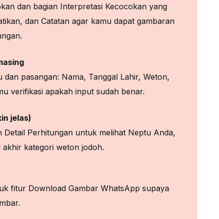
kan dan bagian Interpretasi Kecocokan yang
rhatikan, dan Catatan agar kamu dapat gambaran
ungan.
masing
 dan pasangan: Nama, Tanggal Lahir, Weton,
 verifikasi apakah input sudah benar.
in jelas)
n Detail Perhitungan untuk melihat Neptu Anda,
 akhir kategori weton jodoh.
asuk fitur Download Gambar WhatsApp supaya
ambar.