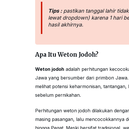
Tips :
pastikan tanggal lahir tida
lewat dropdown) karena 1 hari 
hasil akhirnya.
Apa Itu Weton Jodoh?
Weton jodoh
adalah perhitungan kecocoka
Jawa yang bersumber dari primbon Jawa. 
melihat potensi keharmonisan, tantangan
sebelum pernikahan.
Perhitungan weton jodoh dilakukan dengan
masing pasangan, lalu mencocokkannya den
hingga Pegat. Meski bersifat tradisional,