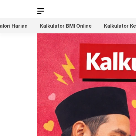
Langsung
ke
isi
lori Harian
Kalkulator BMI Online
Kalkulator K