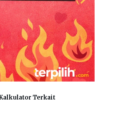
Kalkulator Terkait