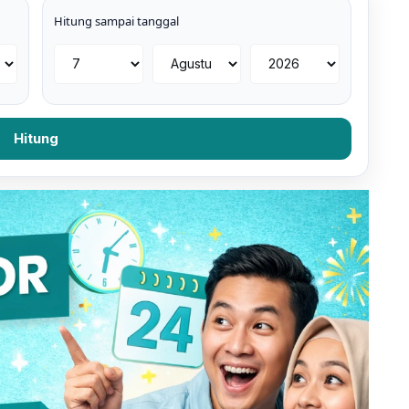
Hitung sampai tanggal
Hitung