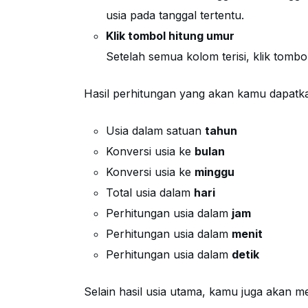
usia pada tanggal tertentu.
Klik tombol hitung umur
Setelah semua kolom terisi, klik tombo
Hasil perhitungan yang akan kamu dapatk
Usia dalam satuan
tahun
Konversi usia ke
bulan
Konversi usia ke
minggu
Total usia dalam
hari
Perhitungan usia dalam
jam
Perhitungan usia dalam
menit
Perhitungan usia dalam
detik
Selain hasil usia utama, kamu juga akan me