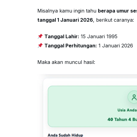
Misalnya kamu ingin tahu
berapa umur se
tanggal 1 Januari 2026
, berikut caranya:
Tanggal Lahir:
15 Januari 1995
Tanggal Perhitungan:
1 Januari 2026
Maka akan muncul hasil: