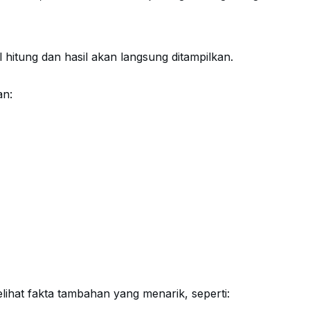
l hitung dan hasil akan langsung ditampilkan.
an:
lihat fakta tambahan yang menarik, seperti: