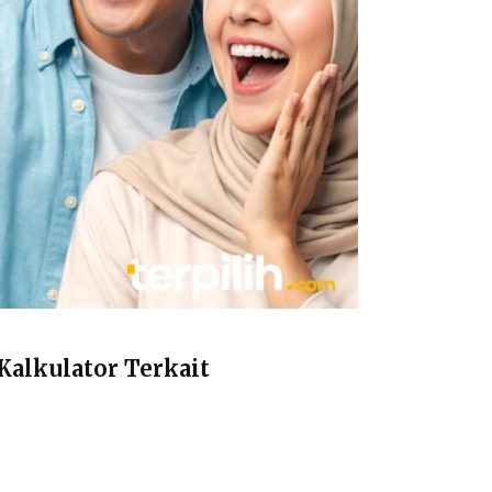
Kalkulator Terkait