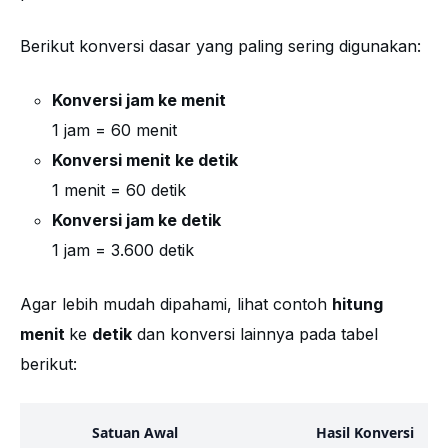
Berikut konversi dasar yang paling sering digunakan:
Konversi jam ke menit
1 jam = 60 menit
Konversi menit ke detik
1 menit = 60 detik
Konversi jam ke detik
1 jam = 3.600 detik
Agar lebih mudah dipahami, lihat contoh
hitung
menit
ke
detik
dan konversi lainnya pada tabel
berikut:
Satuan Awal
Hasil Konversi