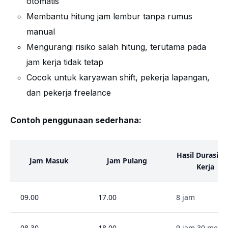
otomatis
Membantu hitung jam lembur tanpa rumus
manual
Mengurangi risiko salah hitung, terutama pada
jam kerja tidak tetap
Cocok untuk karyawan shift, pekerja lapangan,
dan pekerja freelance
Contoh penggunaan sederhana:
Hasil Durasi J
Jam Masuk
Jam Pulang
Kerja
09.00
17.00
8 jam
08.30
18.00
9 jam 30 menit