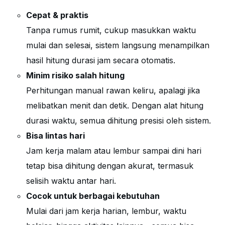
Cepat & praktis
Tanpa rumus rumit, cukup masukkan waktu
mulai dan selesai, sistem langsung menampilkan
hasil hitung durasi jam secara otomatis.
Minim risiko salah hitung
Perhitungan manual rawan keliru, apalagi jika
melibatkan menit dan detik. Dengan alat hitung
durasi waktu, semua dihitung presisi oleh sistem.
Bisa lintas hari
Jam kerja malam atau lembur sampai dini hari
tetap bisa dihitung dengan akurat, termasuk
selisih waktu antar hari.
Cocok untuk berbagai kebutuhan
Mulai dari jam kerja harian, lembur, waktu