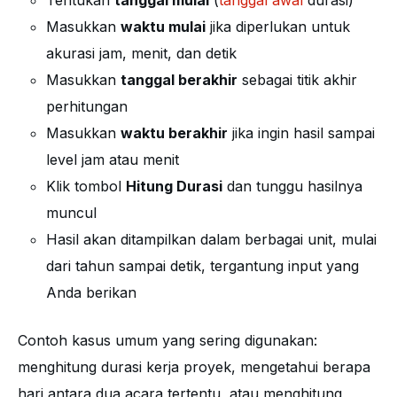
Tentukan
tanggal mulai
(
tanggal awal
durasi)
Masukkan
waktu mulai
jika diperlukan untuk
akurasi jam, menit, dan detik
Masukkan
tanggal berakhir
sebagai titik akhir
perhitungan
Masukkan
waktu berakhir
jika ingin hasil sampai
level jam atau menit
Klik tombol
Hitung Durasi
dan tunggu hasilnya
muncul
Hasil akan ditampilkan dalam berbagai unit, mulai
dari tahun sampai detik, tergantung input yang
Anda berikan
Contoh kasus umum yang sering digunakan:
menghitung durasi kerja proyek, mengetahui berapa
hari antara dua acara tertentu, atau menghitung