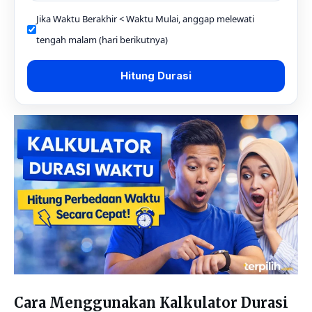
Jika Waktu Berakhir < Waktu Mulai, anggap melewati
tengah malam (hari berikutnya)
Hitung Durasi
Cara Menggunakan Kalkulator Durasi