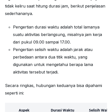
tidak keliru saat hitung durasi jam, berikut penjelasan
sederhananya.
Pengertian durasi waktu adalah total lamanya
suatu aktivitas berlangsung, misalnya jam kerja
dari pukul 09.00 sampai 17.00.
Pengertian selisih waktu adalah jarak atau
perbedaan antara dua titik waktu, yang
digunakan untuk mengetahui berapa lama
aktivitas tersebut terjadi.
Secara ringkas, hubungan keduanya bisa dipahami
seperti ini:
Aspek
Durasi Waktu
Selisih Wakt