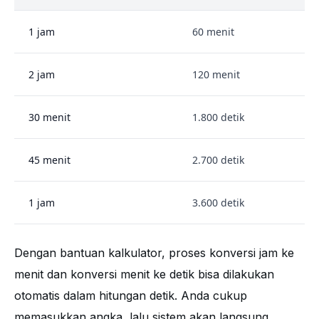
1 jam
60 menit
2 jam
120 menit
30 menit
1.800 detik
45 menit
2.700 detik
1 jam
3.600 detik
Dengan bantuan kalkulator, proses konversi jam ke
menit dan konversi menit ke detik bisa dilakukan
otomatis dalam hitungan detik. Anda cukup
memasukkan angka, lalu sistem akan langsung