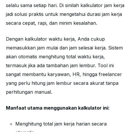
selalu sama setiap hari. Di sinilah kalkulator jam kerja
jadi solusi praktis untuk mengetahui durasi jam kerja
secara cepat, rapi, dan minim kesalahan.
Dengan kalkulator waktu kerja, Anda cukup
memasukkan jam mulai dan jam selesai kerja. Sistem
akan otomatis menghitung total waktu kerja,
termasuk jika ada tambahan jam lembur. Tool ini
sangat membantu karyawan, HR, hingga freelancer
yang perlu hitung jam lembur secara akurat tanpa
perhitungan manual.
Manfaat utama menggunakan kalkulator ini:
Menghitung total jam kerja harian secara