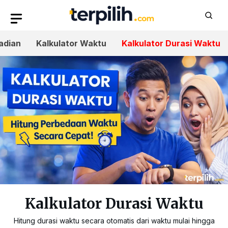
Langsung
ke
isi
adian
Kalkulator Waktu
Kalkulator Durasi Waktu
Kalkulator Durasi Waktu
Hitung durasi waktu secara otomatis dari waktu mulai hingga