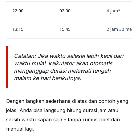
22:00
02:00
4 jam*
13:15
15:45
2 jam 30 menit
Catatan: Jika waktu selesai lebih kecil dari
waktu mulai, kalkulator akan otomatis
menganggap durasi melewati tengah
malam ke hari berikutnya.
Dengan langkah sederhana di atas dan contoh yang
jelas, Anda bisa langsung hitung durasi jam atau
selisih waktu kapan saja – tanpa rumus ribet dan
manual lagi.