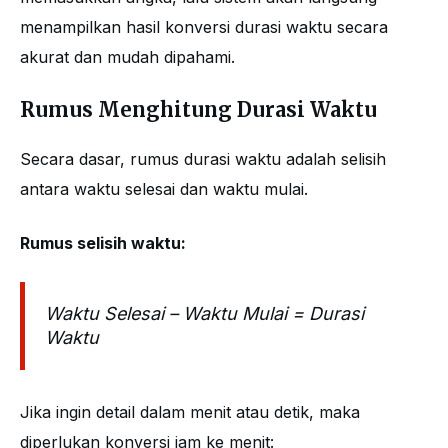
menampilkan hasil konversi durasi waktu secara
akurat dan mudah dipahami.
Rumus Menghitung Durasi Waktu
Secara dasar, rumus durasi waktu adalah selisih
antara waktu selesai dan waktu mulai.
Rumus selisih waktu:
Waktu Selesai – Waktu Mulai = Durasi
Waktu
Jika ingin detail dalam menit atau detik, maka
diperlukan konversi jam ke menit: